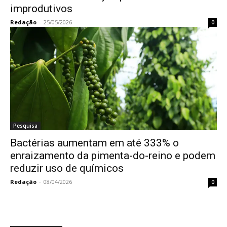
improdutivos
Redação
-
25/05/2026
0
Pesquisa
Bactérias aumentam em até 333% o
enraizamento da pimenta-do-reino e podem
reduzir uso de químicos
Redação
-
08/04/2026
0