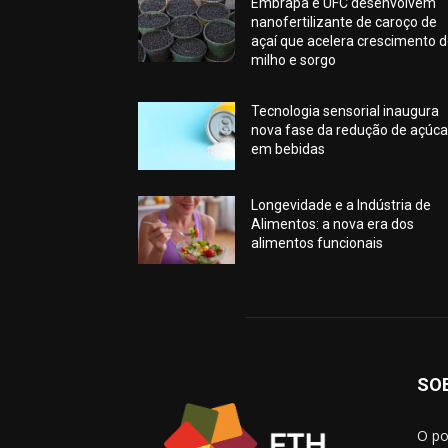
Embrapa e UFC desenvolvem
nanofertilizante de caroço de
açaí que acelera crescimento 
milho e sorgo
Tecnologia sensorial inaugura
nova fase da redução de açúca
em bebidas
Longevidade e a Indústria de
Alimentos: a nova era dos
alimentos funcionais
SO
O po