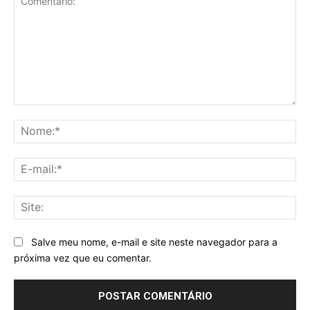
Comentário:
No
E-
mai
Sit
Salve meu nome, e-mail e site neste navegador para a
próxima vez que eu comentar.