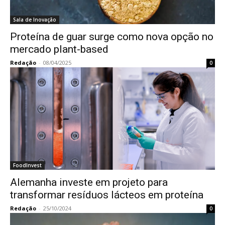
Sala de Inovação
Proteína de guar surge como nova opção no
mercado plant-based
Redação
-
08/04/2025
0
FoodInvest
Alemanha investe em projeto para
transformar resíduos lácteos em proteína
Redação
-
25/10/2024
0