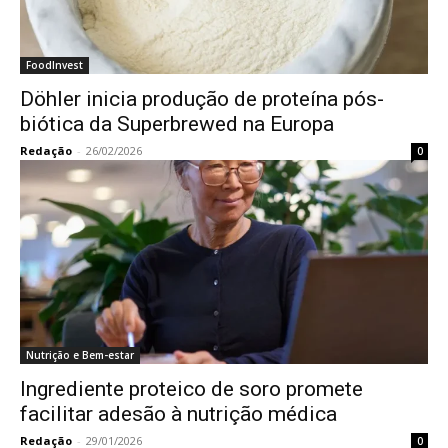
FoodInvest
Döhler inicia produção de proteína pós-
biótica da Superbrewed na Europa
Redação
-
26/02/2026
0
Nutrição e Bem-estar
Ingrediente proteico de soro promete
facilitar adesão à nutrição médica
Redação
-
29/01/2026
0