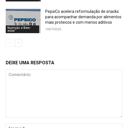
PepsiCo acelera reformulação de snacks
para acompanhar demanda por alimentos
mais proteicos e com menos aditivos
Nutrição e Bem-
14/07/2026
estar
DEIXE UMA RESPOSTA
Comentário:
No