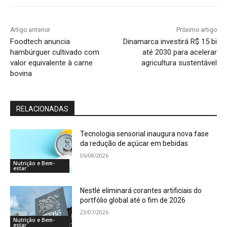
Artigo anterior
Próximo artigo
Foodtech anuncia
Dinamarca investirá R$ 15 bi
hambúrguer cultivado com
até 2030 para acelerar
valor equivalente à carne
agricultura sustentável
bovina
RELACIONADAS
Tecnologia sensorial inaugura nova fase
da redução de açúcar em bebidas
06/08/2026
Nutrição e Bem-
estar
Nestlé eliminará corantes artificiais do
portfólio global até o fim de 2026
23/07/2026
Nutrição e Bem-
estar