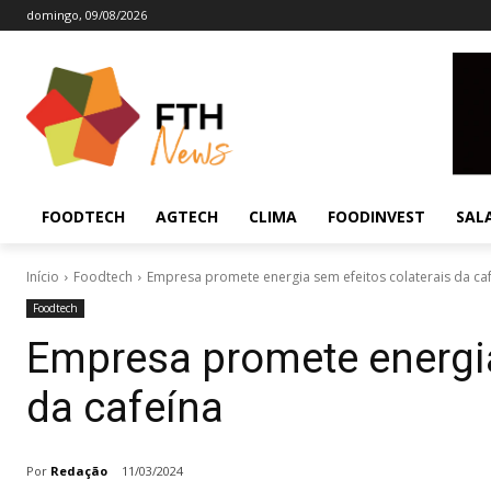
domingo, 09/08/2026
FOODTECH
AGTECH
CLIMA
FOODINVEST
SAL
Início
Foodtech
Empresa promete energia sem efeitos colaterais da ca
Foodtech
Empresa promete energia
da cafeína
Por
Redação
11/03/2024