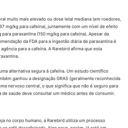
al muito mais elevado ou dose letal mediana (em roedores,
67 mg/kg para cafeína), juntamente com um nível de efeito
para paraxantina (150 mg/kg para cafeína). Apesar da
omendação da FDA para a ingestão diária de paraxantina é
gência para a cafeína. A Rarebird afirma que esta
raxantina.
ma alternativa segura à cafeína. Um estudo científico
também ganhou a designação GRAS (geralmente reconhecida
ma nervoso central, o que significa que não é seguro para
a de saúde deve consultar um médico antes de consumir.
eja no corpo humano, a Rarebird utiliza um processo
do ao café descafeinado. Algo novo, porém, já está em