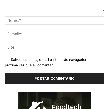
Comentário:
No
E-
mai
Sit
Salve meu nome, e-mail e site neste navegador para a
próxima vez que eu comentar.