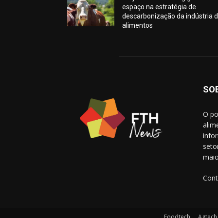
espaço na estratégia de
descarbonização da indústria 
alimentos
SO
O po
alim
info
seto
maio
Cont
Foodtech
Agtech