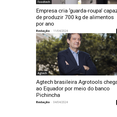
Foodtech
Empresa cria ‘guarda-roupa’ capa
de produzir 700 kg de alimentos
por ano
Redação
-
11/04/2024
Agtech
Agtech brasileira Agrotools cheg
ao Equador por meio do banco
Pichincha
Redação
-
04/04/2024