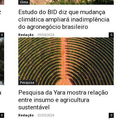
Clima
z
Estudo do BID diz que mudança
climática ampliará inadimplência
do agronegócio brasileiro
Redação
-
09/04/2024
0
0
Pesquisa
a
Pesquisa da Yara mostra relação
entre insumo e agricultura
sustentável
Redação
-
02/03/2024
0
0