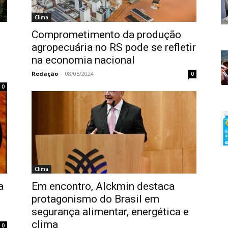
Clima
Comprometimento da produção
agropecuária no RS pode se refletir
na economia nacional
Redação
-
08/05/2024
0
0
Clima
a
Em encontro, Alckmin destaca
protagonismo do Brasil em
segurança alimentar, energética e
clima
0