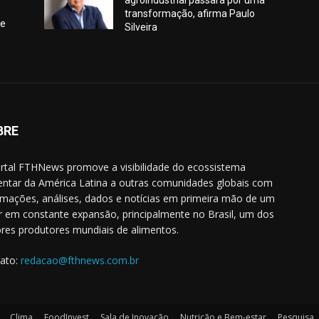
agroindustrial passará por uma
transformação, afirma Paulo
de
Silveira
BRE
rtal FTHNews promove a visibilidade do ecossistema
entar da América Latina a outras comunidades globais com
rmações, análises, dados e notícias em primeira mão de um
r em constante expansão, principalmente no Brasil, um dos
res produtores mundiais de alimentos.
ato:
redacao@fthnews.com.br
Clima
FoodInvest
Sala de Inovação
Nutrição e Bem-estar
Pesquisa