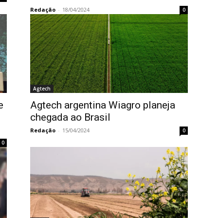
Redação
-
18/04/2024
0
Agtech
e
Agtech argentina Wiagro planeja
chegada ao Brasil
Redação
-
15/04/2024
0
0