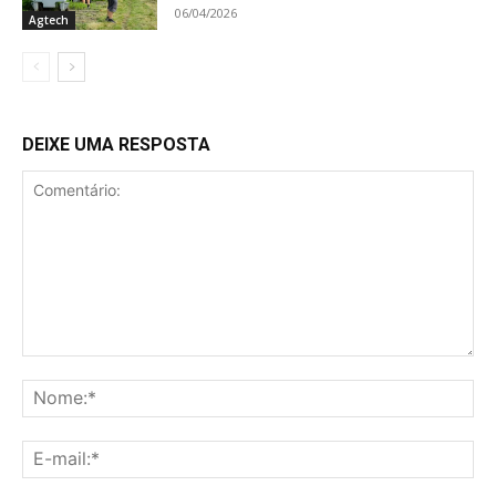
06/04/2026
Agtech
DEIXE UMA RESPOSTA
Comentário:
No
E-
mai