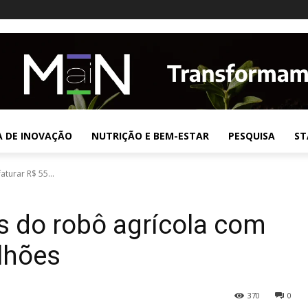
A DE INOVAÇÃO
NUTRIÇÃO E BEM-ESTAR
PESQUISA
ST
turar R$ 55...
s do robô agrícola com
lhões
370
0