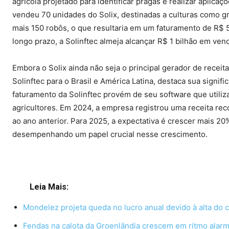
agrícola projetado para identificar pragas e realizar aplic
vendeu 70 unidades do Solix, destinadas a culturas como g
mais 150 robôs, o que resultaria em um faturamento de R$ 5
longo prazo, a Solinftec almeja alcançar R$ 1 bilhão em ven
Embora o Solix ainda não seja o principal gerador de recei
Solinftec para o Brasil e América Latina, destaca sua signif
faturamento da Solinftec provém de seu software que utiliz
agricultores. Em 2024, a empresa registrou uma receita r
ao ano anterior. Para 2025, a expectativa é crescer mais 20
desempenhando um papel crucial nesse crescimento.
Leia Mais:
Mondelez projeta queda no lucro anual devido à alta do 
Fendas na calota da Groenlândia crescem em ritmo alarma