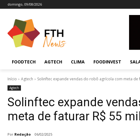
domingo, 09/08/2026
FOODTECH
AGTECH
CLIMA
FOODINVEST
SAL
Início
Agtech
Solinftec expande vendas do robô agrícola com meta de fa
Agtech
Solinftec expande venda
meta de faturar R$ 55 mi
Por
Redação
06/02/2025