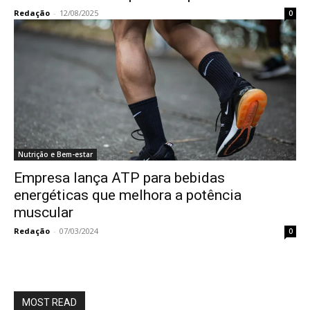
Redação
-
12/08/2025
0
Nutrição e Bem-estar
Empresa lança ATP para bebidas
energéticas que melhora a potência
muscular
Redação
-
07/03/2024
0
MOST READ