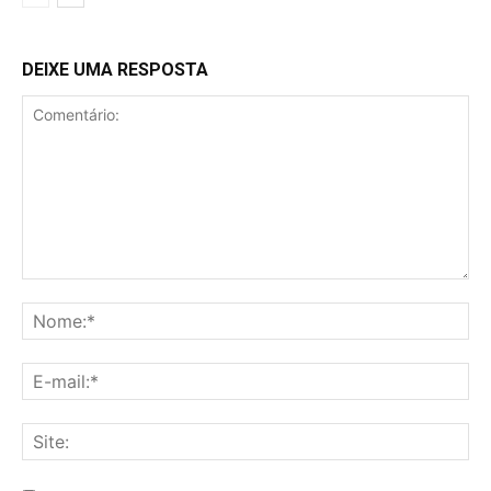
DEIXE UMA RESPOSTA
Comentário:
No
E-
mai
Sit