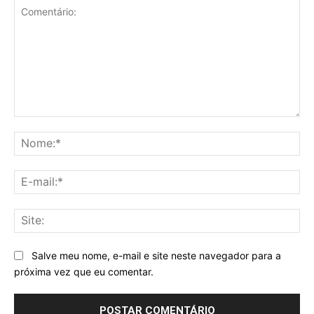
Comentário:
No
E-
mai
Sit
Salve meu nome, e-mail e site neste navegador para a
próxima vez que eu comentar.