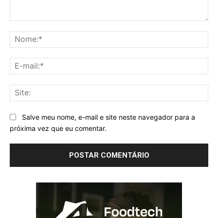
Comentário:
No
E-
mai
Sit
Salve meu nome, e-mail e site neste navegador para a
próxima vez que eu comentar.