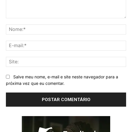
Comentário:
No
E-
mai
Sit
Salve meu nome, e-mail e site neste navegador para a
próxima vez que eu comentar.