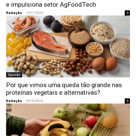
e impulsiona setor AgFoodTech
Redação
-
15/11/2024
0
Opinião
Por que vimos uma queda tão grande nas
proteínas vegetais e alternativas?
Redação
-
30/10/2024
0