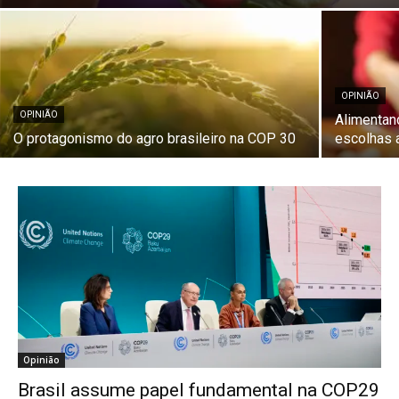
OPINIÃO
OPINIÃO
Alimentan
O protagonismo do agro brasileiro na COP 30
escolhas 
Opinião
Brasil assume papel fundamental na COP29