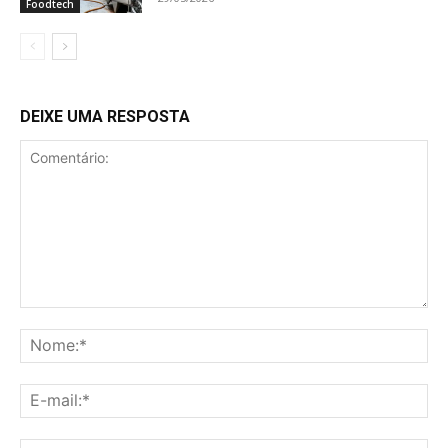
Foodtech
DEIXE UMA RESPOSTA
Comentário:
No
E-
mai