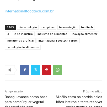
internationalfoodtech.com.br
TAGS
biotecnologia
campinas
fermentação
foodtech
ia
IA na indústria
indústria de alimentos
inovação alimentar
inteligência artificial
International Foodtech Forum
tecnologia de alimentos
Artigo anterior
Próximo artigo
Babaçu avança como base
Micélio entra na corrida pelos
para hambúrguer vegetal
bifes inteiros e tenta resolver
desenvolvido com
maior gargalo da carne