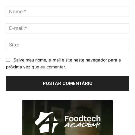
Comentário:
No
E-
mai
Sit
Salve meu nome, e-mail e site neste navegador para a
próxima vez que eu comentar.