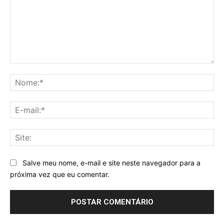
Comentário:
No
E-
mai
Sit
Salve meu nome, e-mail e site neste navegador para a
próxima vez que eu comentar.