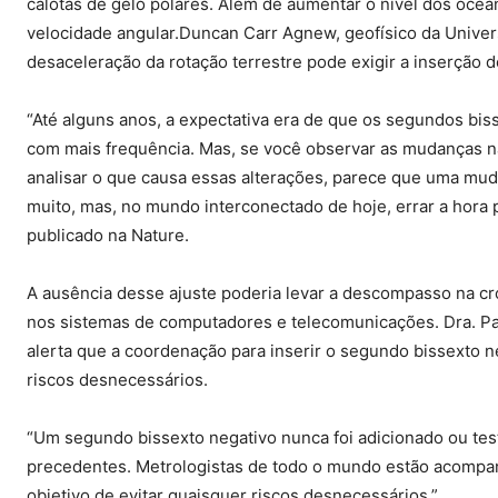
calotas de gelo polares. Além de aumentar o nível dos oce
velocidade angular.Duncan Carr Agnew, geofísico da Univer
desaceleração da rotação terrestre pode exigir a inserção
“Até alguns anos, a expectativa era de que os segundos bi
com mais frequência. Mas, se você observar as mudanças na
analisar o que causa essas alterações, parece que uma mu
muito, mas, no mundo interconectado de hoje, errar a hora
publicado na Nature.
A ausência desse ajuste poderia levar a descompasso na c
nos sistemas de computadores e telecomunicações. Dra. Pat
alerta que a coordenação para inserir o segundo bissexto ne
riscos desnecessários.
“Um segundo bissexto negativo nunca foi adicionado ou test
precedentes. Metrologistas de todo o mundo estão acompa
objetivo de evitar quaisquer riscos desnecessários.”