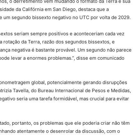
anos, o derretimento vem mudando o formato da Terra e sua
sidade da Califórnia em San Diego, destaca que a
 de um segundo bissexto negativo no UTC por volta de 2029.
ssextos seriam sempre positivos e aconteceriam cada vez
 rotação da Terra, razão dos segundos bissextos, e
dança negativa é bastante provável. Um segundo não parece
 pode levar a enormes problemas.”, disse em comunicado
ronometragem global, potencialmente gerando disrupções
rizia Tavella, do Bureau Internacional de Pesos e Medidas,
gativo seria uma tarefa formidável, mas crucial para evitar
ado, portanto, os problemas que ele poderia criar não têm
nhando atentamente o desenrolar da discussão, com o