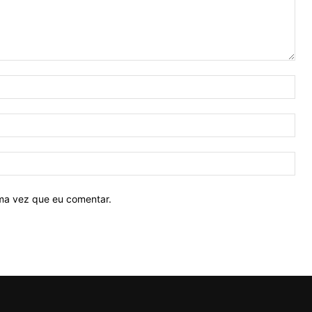
Nom
E-
mail
Site
ima vez que eu comentar.