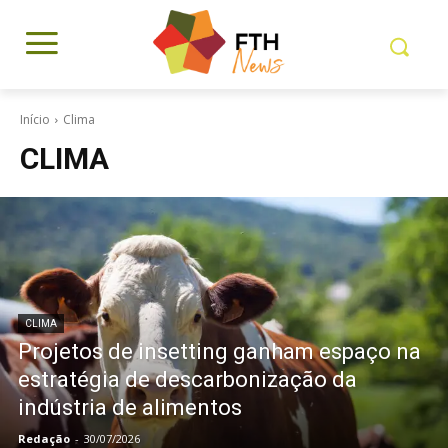
Início
Clima
CLIMA
CLIMA
Projetos de insetting ganham espaço na
estratégia de descarbonização da
indústria de alimentos
Redação
-
30/07/2026