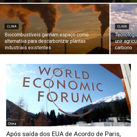
CLIMA
CLIMA
Biocombustíveis ganham espaço como
Tecnologi
alternativa para descarbonizar plantas
unir agric
industriais existentes
carbono
Clima
Após saída dos EUA de Acordo de Paris,