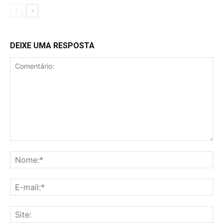
DEIXE UMA RESPOSTA
Comentário:
No
E-
mai
Sit