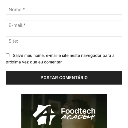
Comentário:
No
E-
mai
Sit
Salve meu nome, e-mail e site neste navegador para a
próxima vez que eu comentar.