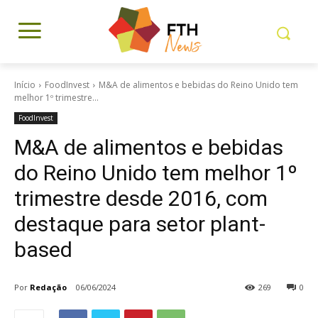
Início
FoodInvest
M&A de alimentos e bebidas do Reino Unido tem
melhor 1º trimestre...
FoodInvest
M&A de alimentos e bebidas
do Reino Unido tem melhor 1º
trimestre desde 2016, com
destaque para setor plant-
based
Por
Redação
06/06/2024
269
0