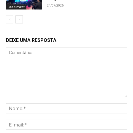
24/07/2026
FoodInvest
DEIXE UMA RESPOSTA
Comentário:
No
E-
mai