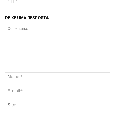
DEIXE UMA RESPOSTA
Comentário:
No
E-
mai
Sit