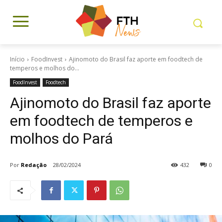
Início
FoodInvest
Ajinomoto do Brasil faz aporte em foodtech de
temperos e molhos do...
FoodInvest
Foodtech
Ajinomoto do Brasil faz aporte
em foodtech de temperos e
molhos do Pará
Por
Redação
28/02/2024
432
0