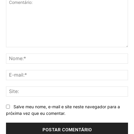
Comentário:
No
E-
mai
Sit
Salve meu nome, e-mail e site neste navegador para a
próxima vez que eu comentar.