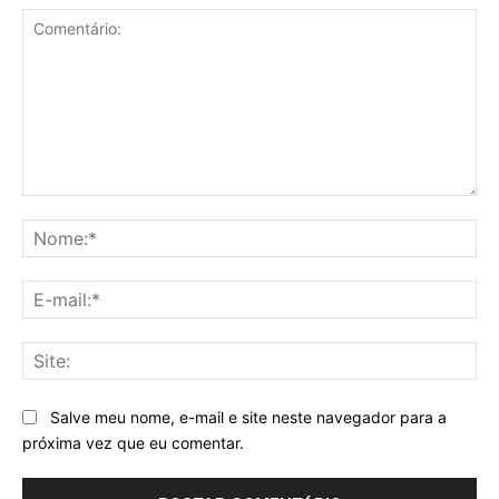
Comentário:
No
E-
mai
Sit
Salve meu nome, e-mail e site neste navegador para a
próxima vez que eu comentar.