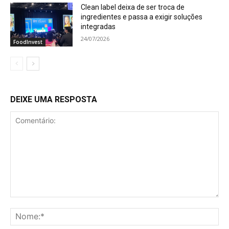
Clean label deixa de ser troca de
ingredientes e passa a exigir soluções
integradas
24/07/2026
FoodInvest
DEIXE UMA RESPOSTA
Comentário:
No