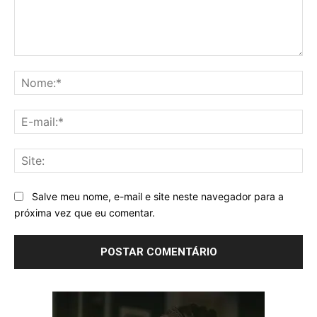
Comentário:
No
E-
mai
Sit
Salve meu nome, e-mail e site neste navegador para a
próxima vez que eu comentar.