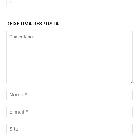
DEIXE UMA RESPOSTA
Comentário:
No
E-
mai
Sit