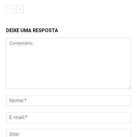
DEIXE UMA RESPOSTA
Comentário:
No
E-
mai
Sit