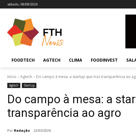
sábado, 08/08/2026
FOODTECH
AGTECH
CLIMA
FOODINVEST
SAL
Início
Agtech
Do campo à mesa: a startup que traz transparência ao a
Agtech
Startup
Do campo à mesa: a star
transparência ao agro
Por
Redação
22/03/2024