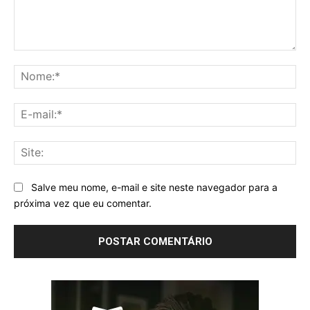
Comentário:
No
E-
mai
Sit
Salve meu nome, e-mail e site neste navegador para a
próxima vez que eu comentar.