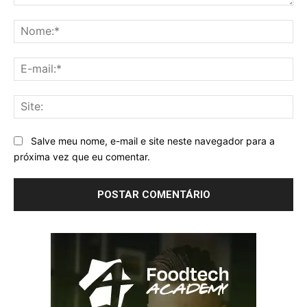
Comentário:
No
E-
mai
Sit
Salve meu nome, e-mail e site neste navegador para a
próxima vez que eu comentar.