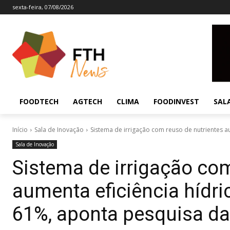
sexta-feira, 07/08/2026
FOODTECH
AGTECH
CLIMA
FOODINVEST
SAL
Início
Sala de Inovação
Sistema de irrigação com reuso de nutrientes aum
Sala de Inovação
Sistema de irrigação com
aumenta eficiência hídri
61%, aponta pesquisa d