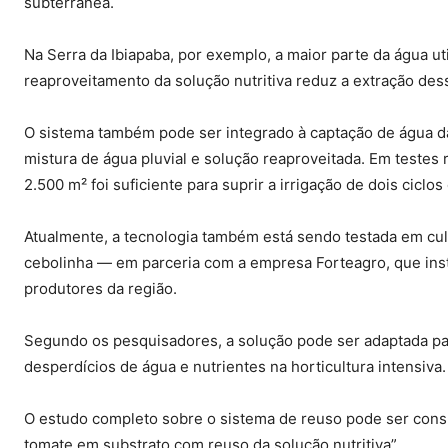
subterrânea.
Na Serra da Ibiapaba, por exemplo, a maior parte da água uti
reaproveitamento da solução nutritiva reduz a extração des
O sistema também pode ser integrado à captação de água da
mistura de água pluvial e solução reaproveitada. Em testes 
2.500 m² foi suficiente para suprir a irrigação de dois ciclo
Atualmente, a tecnologia também está sendo testada em cul
cebolinha — em parceria com a empresa Forteagro, que inst
produtores da região.
Segundo os pesquisadores, a solução pode ser adaptada para
desperdícios de água e nutrientes na horticultura intensiva.
O estudo completo sobre o sistema de reuso pode ser consu
tomate em substrato com reuso da solução nutritiva”.